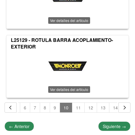
Ver detalles del artículo
L25129 - ROTULA BARRA ACOPLAMIENTO-
EXTERIOR
Ver detalles del artículo
4
5
6
7
8
9
10
11
12
13
14
15
←
Anterior
Siguiente
→