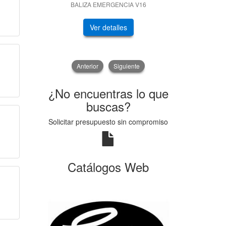
BALIZA EMERGENCIA V16
GENERADOR
Ver detalles
V
Anterior
Siguiente
¿No encuentras lo que
buscas?
Solicitar presupuesto sin compromiso
Catálogos Web