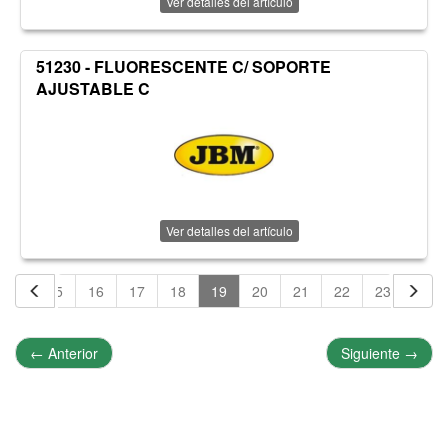
Ver detalles del artículo
51230 - FLUORESCENTE C/ SOPORTE
AJUSTABLE C
Ver detalles del artículo
14
15
16
17
18
19
20
21
22
23
24
←
Anterior
Siguiente
→