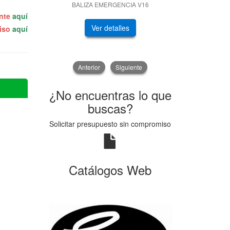
BALIZA EMERGENCIA V16
GENERADOR
ente
aquí
Ver detalles
V
miso
aquí
Anterior
Siguiente
¿No encuentras lo que
buscas?
Solicitar presupuesto sin compromiso
Catálogos Web