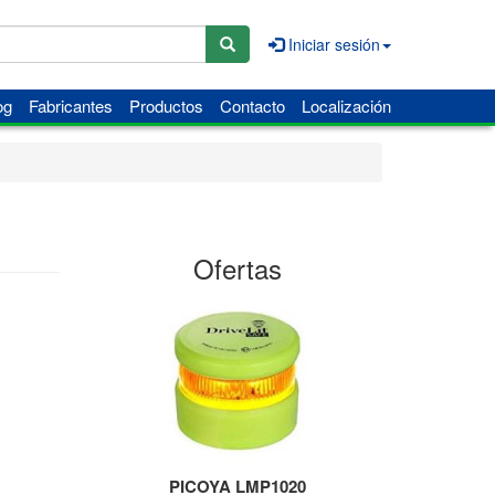
Iniciar sesión
og
Fabricantes
Productos
Contacto
Localización
Ofertas
PICOYA LMP1020