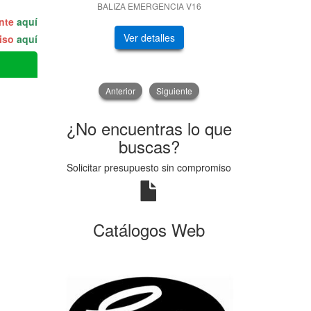
BALIZA EMERGENCIA V16
GENERADOR
ente
aquí
Ver detalles
V
miso
aquí
Anterior
Siguiente
¿No encuentras lo que
buscas?
Solicitar presupuesto sin compromiso
Catálogos Web