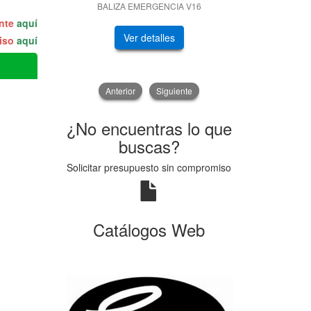
BALIZA EMERGENCIA V16
GENERADOR
ente
aquí
Ver detalles
V
miso
aquí
Anterior
Siguiente
¿No encuentras lo que
buscas?
Solicitar presupuesto sin compromiso
Catálogos Web