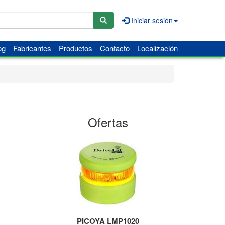
Iniciar sesión
og
Fabricantes
Productos
Contacto
Localización
Ofertas
PICOYA LMP1020