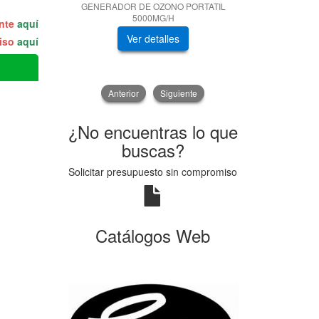
GENERADOR DE OZONO PORTATIL
BALIZA
5000MG/H
ente
aquí
Ver detalles
V
miso
aquí
Anterior
Siguiente
¿No encuentras lo que
buscas?
Solicitar presupuesto sin compromiso
Catálogos Web