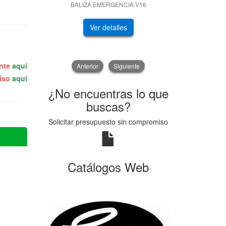
BALIZA EMERGENCIA V16
GENERADOR
Ver detalles
V
ente
aquí
Anterior
Siguiente
miso
aquí
¿No encuentras lo que
buscas?
Solicitar presupuesto sin compromiso
Catálogos Web