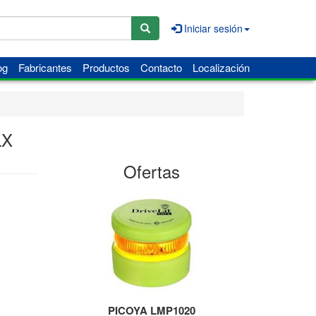
Iniciar sesión
og
Fabricantes
Productos
Contacto
Localización
LX
Ofertas
PICOYA LMP1020