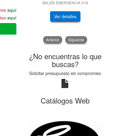
BALIZA EMERGENCIA V16
GENERADOR
ente
aquí
Ver detalles
V
miso
aquí
Anterior
Siguiente
¿No encuentras lo que
buscas?
Solicitar presupuesto sin compromiso
Catálogos Web