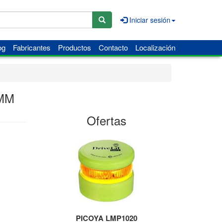
Iniciar sesión
og
Fabricantes
Productos
Contacto
Localización
5MM
Ofertas
PICOYA LMP1020