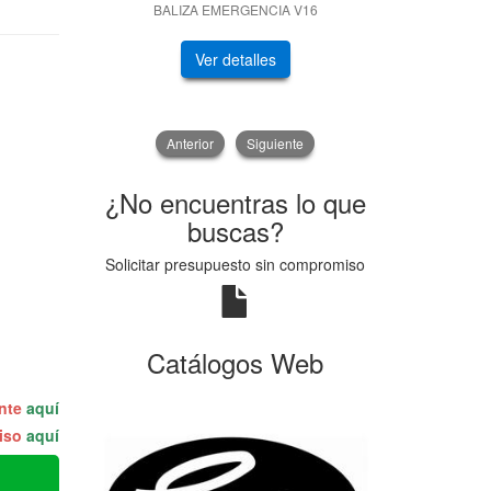
BALIZA EMERGENCIA V16
GENERADOR
Ver detalles
V
Anterior
Siguiente
¿No encuentras lo que
buscas?
Solicitar presupuesto sin compromiso
Catálogos Web
ente
aquí
miso
aquí